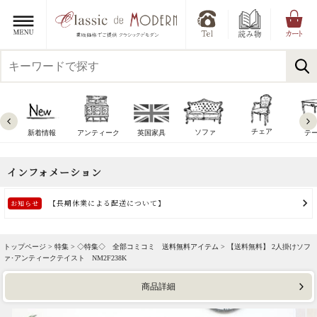
チェア
ソファ
新着情報
アンティーク
英国家具
テ
トップページ >
特集
>
◇特集◇ 全部コミコミ 送料無料アイテム
> 【送料無料】 2人掛けソフ
ァ･アンティークテイスト NM2F238K
商品詳細