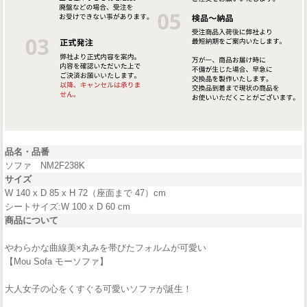
品名・品番
ソファ NM2F238K
サイズ
W 140 x D 85 x H 72（座面まで 47）cm
シートサイズ:W 100 x D 60 cm
商品について
やわらかな曲線美×丸みを帯びたフォルムが可愛い
【Mou Sofa モーソファ】
大人女子の心をくすぐる可愛いソファが誕生！