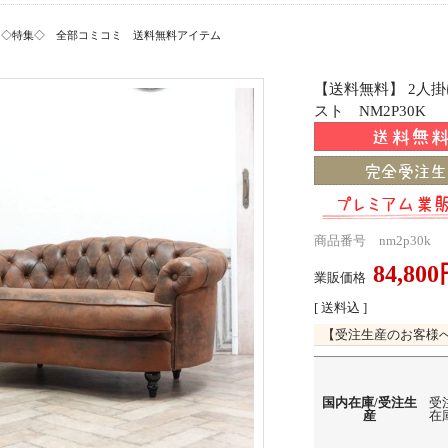
>
◇特集◇ 全部コミコミ 送料無料アイテム
【送料無料】 2人
スト NM2P30K
商品番号 nm2p30k
84,80
業販価格
[ 送料込 ]
【受注生産のお客様
国内在庫/受注生
受
産
在庫