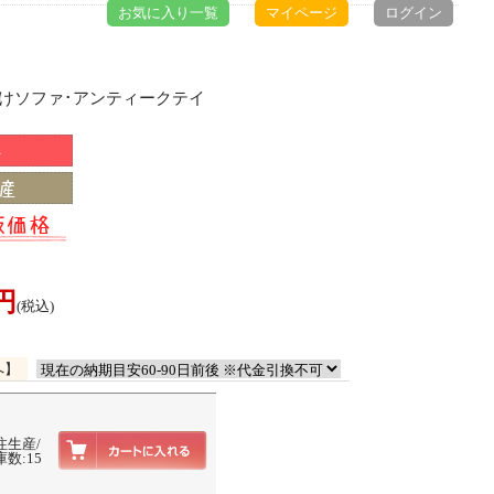
お気に入り一覧
マイページ
ログイン
掛けソファ･アンティークテイ
0円
(税込)
へ】
注生産/
数:15