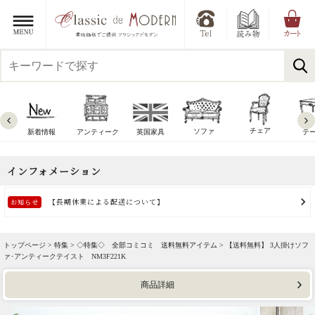
チェア
ソファ
新着情報
アンティーク
英国家具
テ
トップページ >
特集
>
◇特集◇ 全部コミコミ 送料無料アイテム
> 【送料無料】 3人掛けソフ
ァ･アンティークテイスト NM3F221K
商品詳細