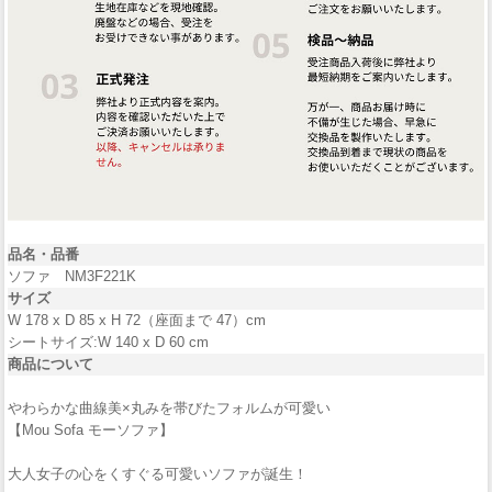
品名・品番
ソファ NM3F221K
サイズ
W 178 x D 85 x H 72（座面まで 47）cm
シートサイズ:W 140 x D 60 cm
商品について
やわらかな曲線美×丸みを帯びたフォルムが可愛い
【Mou Sofa モーソファ】
大人女子の心をくすぐる可愛いソファが誕生！