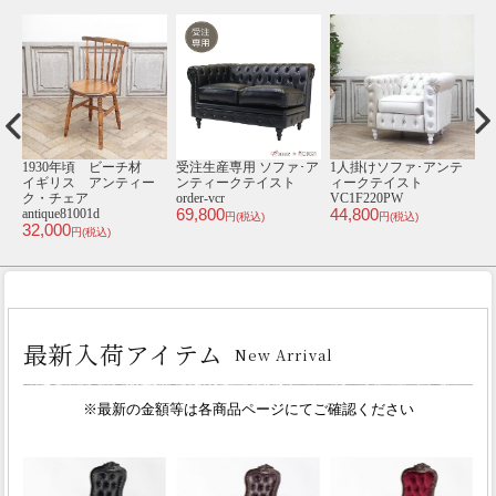
テ
1930年頃 ビーチ材
受注生産専用 ソファ･ア
1人掛けソファ･アンテ
2
イギリス アンティー
ンティークテイスト
ィークテイスト
ク・チェア
order-vcr
VC1F220PW
V
69,800
44,800
6
antique81001d
円(税込)
円(税込)
32,000
円(税込)