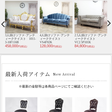
ンテ
【送料無料】 3人掛けソ
【送料無料】 3人掛けソ
3人掛けソファ･アンテ
【
ファ･アンティークテイ
ファ･アンティークテイ
ィークテイスト
スト NM3F116K
スト NM3F238K
VSKP65K
ス
108,000
108,000
79,800
1
円(税込)
円(税込)
円(税込)