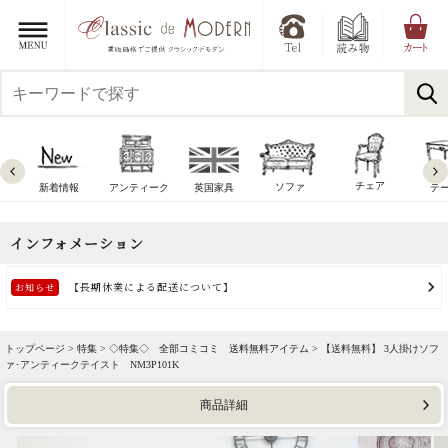
チェア
ソファ
新着情報
アンティーク
英国家具
テ
トップページ >
特集
>
◇特集◇ 全部コミコミ 送料無料アイテム
> 【送料無料】 3人掛けソフ
ァ･アンティークテイスト NM3P101K
商品詳細