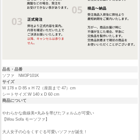
品名・品番
ソファ NM3P101K
サイズ
W 178 x D 85 x H 72（座面まで 47）cm
シートサイズ:W 140 x D 60 cm
商品について
やわらかな曲線美×丸みを帯びたフォルムが可愛い
【Mou Sofa モーソファ】
大人女子の心をくすぐる可愛いソファが誕生！