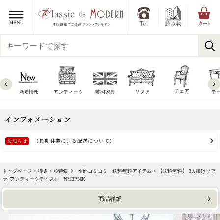
チェア
ソファ
新着情報
アンティーク
英国家具
テ
トップページ >
特集
>
◇特集◇ 全部コミコミ 送料無料アイテム
> 【送料無料】 3人掛けソフ
ァ･アンティークテイスト NM3P30K
商品詳細