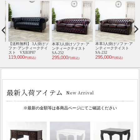
【送料無料】 3人掛けソ
本革3人掛けソファ･ア
テ
本革3人掛けソファ･ア
本
ファ･アンティークテイ
ンティークテイスト
ンティークテイスト
スト VXB3P87
SA-232
SA-252
V
119,000
295,000
295,000
1
円(税込)
円(税込)
円(税込)