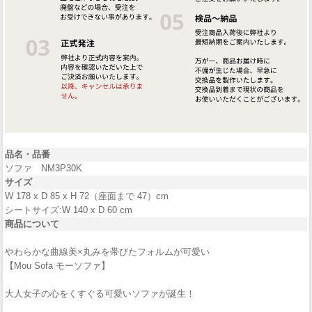
品名・品番
ソファ NM3P30K
サイズ
W 178 x D 85 x H 72（座面まで 47）cm
シートサイズ:W 140 x D 60 cm
商品について
やわらかな曲線美×丸みを帯びたフォルムが可愛い
【Mou Sofa モーソファ】
大人女子の心をくすぐる可愛いソファが誕生！