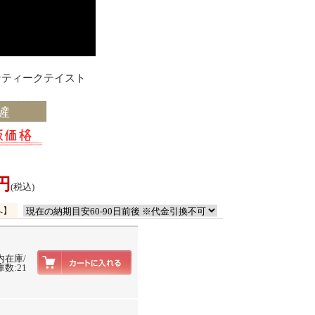
アンティークテイスト
0円
(税込)
へ】
内在庫/
数:21