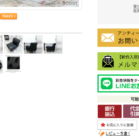
受
在庫
ァ
可能