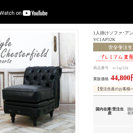
1人掛けソファ･
VC1AP32K
商品番号 vc1ap32k
44,80
業販価格
【受注生産のお客様
国内在庫/受注生
国
産
在庫