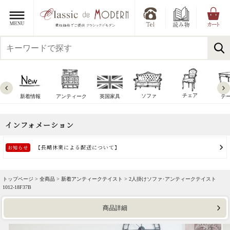
チェア
ソファ
新着情報
アンティーク
英国家具
テ
トップページ >
全商品
>
新着アンティークテイスト
> 2人掛けソファ･アンティークテイスト
1012-18F37B
商品詳細