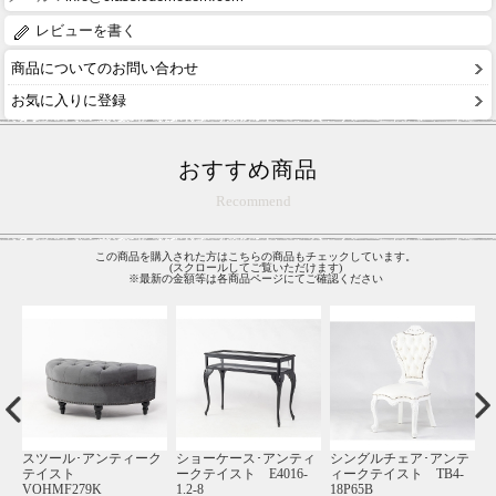
レビューを書く
商品についてのお問い合わせ
お気に入りに登録
おすすめ商品
Recommend
この商品を購入された方はこちらの商品もチェックしています。
(スクロールしてご覧いただけます)
※最新の金額等は各商品ページにてご確認ください
ク
スツール･アンティーク
ショーケース･アンティ
シングルチェア･アンテ
テイスト
ークテイスト E4016-
ィークテイスト TB4-
ク
VOHMF279K
1.2-8
18P65B
1