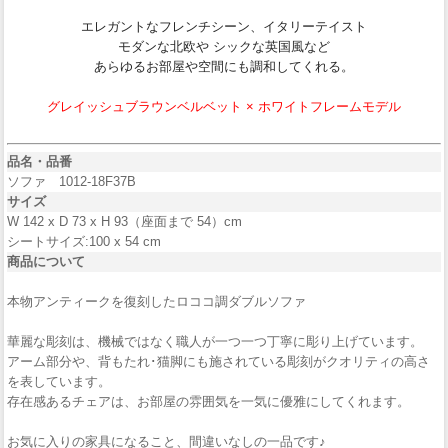
エレガントなフレンチシーン、イタリーテイスト
モダンな北欧や シックな英国風など
あらゆるお部屋や空間にも調和してくれる。
グレイッシュブラウンベルベット × ホワイトフレームモデル
品名・品番
ソファ 1012-18F37B
サイズ
W 142 x D 73 x H 93（座面まで 54）cm
シートサイズ:100 x 54 cm
商品について
本物アンティークを復刻したロココ調ダブルソファ
華麗な彫刻は、機械ではなく職人が一つ一つ丁寧に彫り上げています。
アーム部分や、背もたれ･猫脚にも施されている彫刻がクオリティの高さ
を表しています。
存在感あるチェアは、お部屋の雰囲気を一気に優雅にしてくれます。
お気に入りの家具になること、間違いなしの一品です♪