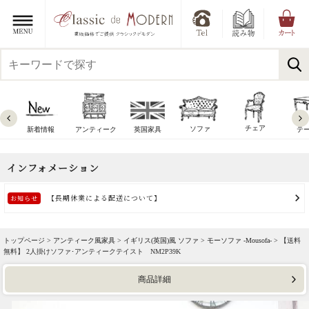
チェア
ソファ
新着情報
アンティーク
英国家具
テ
トップページ >
アンティーク風家具
>
イギリス(英国)風 ソファ
>
モーソファ -Mousofa-
> 【送料
無料】 2人掛けソファ･アンティークテイスト NM2P39K
商品詳細