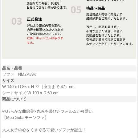
品名・品番
ソファ NM2P39K
サイズ
W 140 x D 85 x H 72（座面まで 47）cm
シートサイズ:W 100 x D 60 cm
商品について
やわらかな曲線美×丸みを帯びたフォルムが可愛い
【Mou Sofa モーソファ】
大人女子の心をくすぐる可愛いソファが誕生！