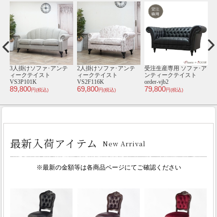
テ
3人掛けソファ･アンテ
2人掛けソファ･アンテ
受注生産専用 ソファ･ア
2
ィークテイスト
ィークテイスト
ンティークテイスト
VS3P101K
VS2F116K
order-vjb2
V
89,800
69,800
79,800
1
円(税込)
円(税込)
円(税込)