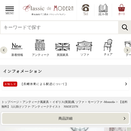
チェア
ソファ
新着情報
アンティーク
英国家具
テ
トップページ >
アンティーク風家具
>
イギリス(英国)風 ソファ
>
モーソファ -Mousofa-
> 【送料
無料】 3人掛けソファ･アンティークテイスト NM3F237N
商品詳細