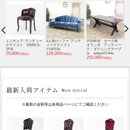
材
3人掛けソファ･アンテ
1人掛けソファ･アンテ
1人掛けソファ･アンテ
1
ー
ィークテイスト
ィークテイスト
ィークテイスト
ブ
VCB3L914K
VL1F221K
VC1F220PW
189,000
48,800
44,800
an
円(税込)
円(税込)
円(税込)
3