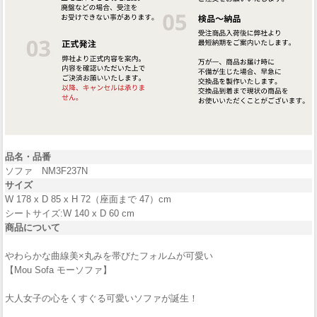
品名・品番
ソファ NM3F237N
サイズ
W 178 x D 85 x H 72（座面まで 47）cm
シートサイズ:W 140 x D 60 cm
商品について
やわらかな曲線美×丸みを帯びたフォルムが可愛い
【Mou Sofa モーソファ】
大人女子の心をくすぐる可愛いソファが誕生！