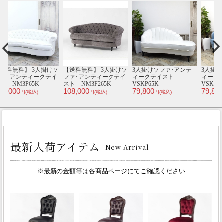
ソ
【送料無料】 3人掛けソ
3人掛けソファ･アンテ
3人掛けソファ･アンテ
【
イ
ファ･アンティークテイ
ィークテイスト
ィークテイスト
スト NM3F265K
VSKP65K
VSKF92K
ス
108,000
79,800
79,800
1
円(税込)
円(税込)
円(税込)