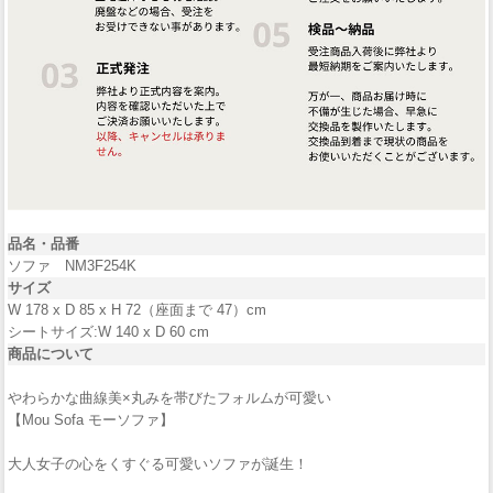
品名・品番
ソファ NM3F254K
サイズ
W 178 x D 85 x H 72（座面まで 47）cm
シートサイズ:W 140 x D 60 cm
商品について
やわらかな曲線美×丸みを帯びたフォルムが可愛い
【Mou Sofa モーソファ】
大人女子の心をくすぐる可愛いソファが誕生！