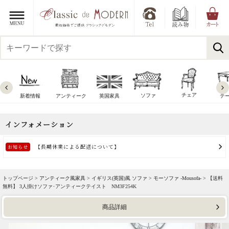
チェア
ソファ
新着情報
アンティーク
英国家具
テ
トップページ >
アンティーク風家具
>
イギリス(英国)風 ソファ
>
モーソファ -Mousofa-
> 【送料
無料】 3人掛けソファ･アンティークテイスト NM3F254K
商品詳細