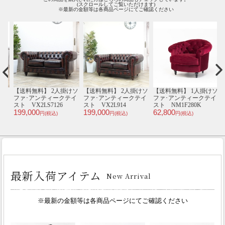
(スクロールしてご覧いただけます)
※最新の金額等は各商品ページにてご確認ください
ク
【送料無料】 2人掛けソ
【送料無料】 2人掛けソ
【送料無料】 1人掛けソ
1
K
ファ･アンティークテイ
ファ･アンティークテイ
ファ･アンティークテイ
スト VX2LS7126
スト VX2L914
スト NM1F280K
199,000
199,000
62,800
an
円(税込)
円(税込)
円(税込)
1