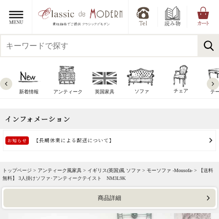
チェア
ソファ
新着情報
アンティーク
英国家具
テ
トップページ >
アンティーク風家具
>
イギリス(英国)風 ソファ
>
モーソファ -Mousofa-
> 【送料
無料】 3人掛けソファ･アンティークテイスト NM3L9K
商品詳細