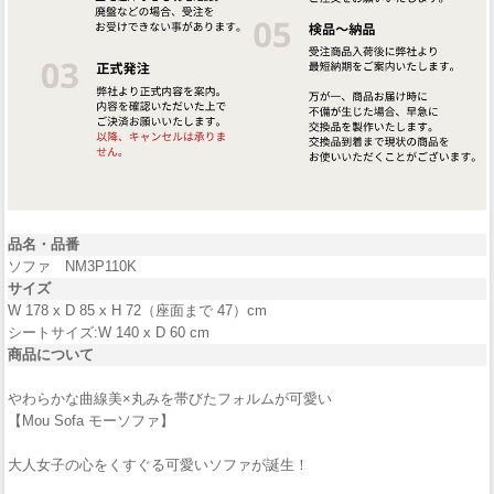
品名・品番
ソファ NM3P110K
サイズ
W 178 x D 85 x H 72（座面まで 47）cm
シートサイズ:W 140 x D 60 cm
商品について
やわらかな曲線美×丸みを帯びたフォルムが可愛い
【Mou Sofa モーソファ】
大人女子の心をくすぐる可愛いソファが誕生！