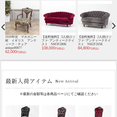
ソ
3人掛けソファ･アンテ
ミニチェア･アンティー
受注生産専用 ソファ･ア
イ
ィークテイスト 1011-
クテイスト ST6090-N-
ンティークテイスト
3-10F116B
10F112
order-vz3
ト
458,000
39,800
59,800
1
円(税込)
円(税込)
円(税込)