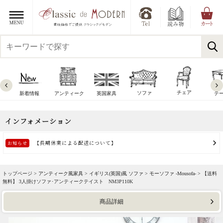
チェア
ソファ
新着情報
アンティーク
英国家具
テ
トップページ >
アンティーク風家具
>
イギリス(英国)風 ソファ
>
モーソファ -Mousofa-
> 【送料
無料】 3人掛けソファ･アンティークテイスト NM3P110K
商品詳細