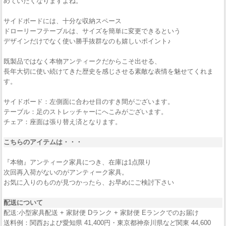
めていたくなりますよね。
サイドボードには、十分な収納スペース
ドローリーフテーブルは、サイズを簡単に変更できるという
デザインだけでなく使い勝手抜群なのも嬉しいポイント♪
既製品ではなく本物アンティークだからこそ出せる、
長年大切に使い続けてきた歴史を感じさせる素敵な表情を魅せてくれま
す。
サイドボード：左側面に合わせ目のすき間がございます。
テーブル：足のストレッチャーにへこみがございます。
チェア：座面は張り替え済となります。
こちらのアイテムは・・・
『本物』アンティーク家具につき、在庫は1点限り
次回再入荷がないのがアンティーク家具。
お気に入りのものが見つかったら、お早めにご検討下さい
配送について
配送:小型家具配送 + 家財便 Dランク + 家財便 Eランクでのお届け
送料例：関西および愛知県 41,400円・東京都神奈川県など関東 44,600