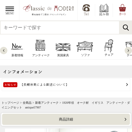
チェア
ソファ
新着情報
アンティーク
英国家具
テ
トップページ >
全商品
>
新着アンティーク
> 1920年頃 オーク材 イギリス アンティーク・ダ
イニングセット antique57907
商品詳細