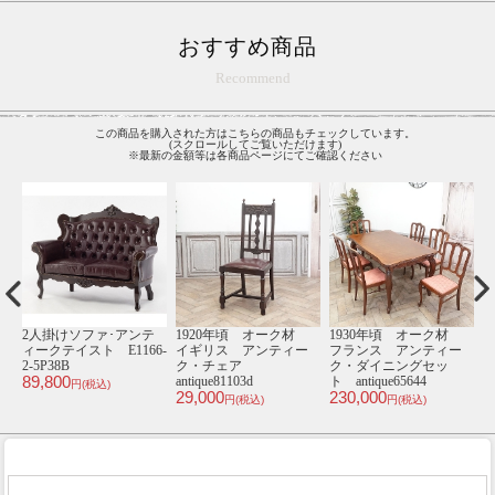
おすすめ商品
Recommend
この商品を購入された方はこちらの商品もチェックしています。
(スクロールしてご覧いただけます)
※最新の金額等は各商品ページにてご確認ください
材
1920年頃 オーク材
カウンターチェア･アン
1920年頃 オーク材
ー
イギリス アンティー
ティークテイスト
フランス アンティー
ク・ダイニングテーブ
E9005-5P32B
ク・サイドテーブル
32,800
ル antique81097
antique64664
ル
円(税込)
198,000
75,000
1
円(税込)
円(税込)