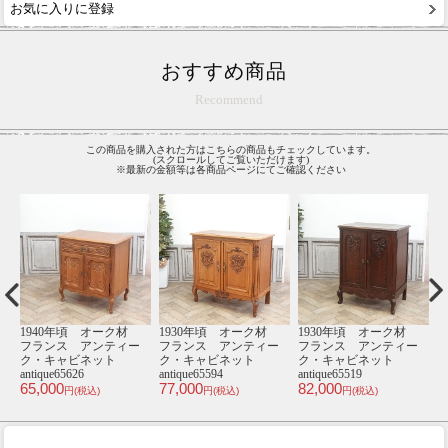
お気に入りに登録
おすすめ商品
Recommend
この商品を購入された方はこちらの商品もチェックしています。
(スクロールしてご覧いただけます)
※最新の金額等は各商品ページにてご確認ください
材
1920年頃 マホガニー
1930年頃 オーク材
1920年頃 マホガニー
1
ー
材 イギリス アンテ
フランス アンティー
材 イギリス アンテ
ィーク・キャビネッ
ク・キャビネット
ィーク・ショーケー
ト antique81099
antique65536
ス antique81123
an
83,000
79,000
168,000
2
円(税込)
円(税込)
円(税込)