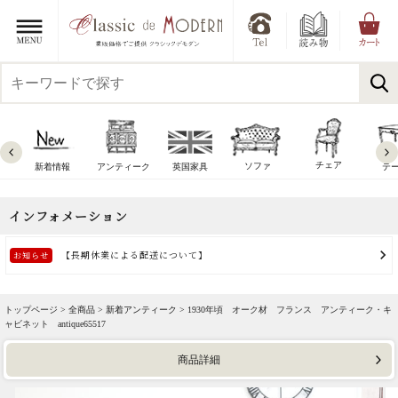
チェア
ソファ
新着情報
アンティーク
英国家具
テ
トップページ >
全商品
>
新着アンティーク
> 1930年頃 オーク材 フランス アンティーク・キ
ャビネット antique65517
商品詳細