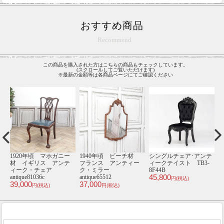
おすすめ商品
Recommend
この商品を購入された方はこちらの商品もチェックしています。
(スクロールしてご覧いただけます)
※最新の金額等は各商品ページにてご確認ください
テ
1920年頃 マホガニー
1940年頃 ビーチ材
シングルチェア･アンテ
1
0-
材 イギリス アンテ
フランス アンティー
ィークテイスト TB3-
ィーク・チェア
ク・ミラー
8F44B
ミ
45,800
2
antique81036c
antique65512
円(税込)
39,000
37,000
円(税込)
円(税込)