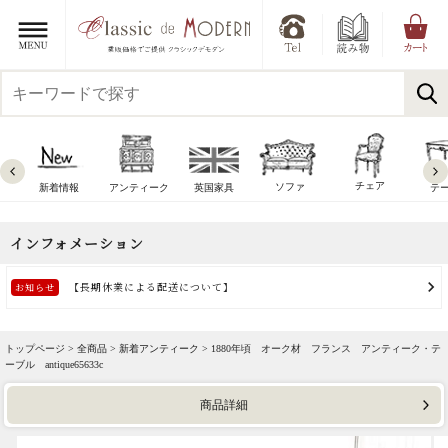
チェア
ソファ
新着情報
アンティーク
英国家具
テ
トップページ >
全商品
>
新着アンティーク
> 1880年頃 オーク材 フランス アンティーク・テ
ーブル antique65633c
商品詳細