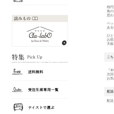
楕円
角の
思わ
ベッ
ある
ひと
お部
天板
こち
『本
次回
お気
配送
配送