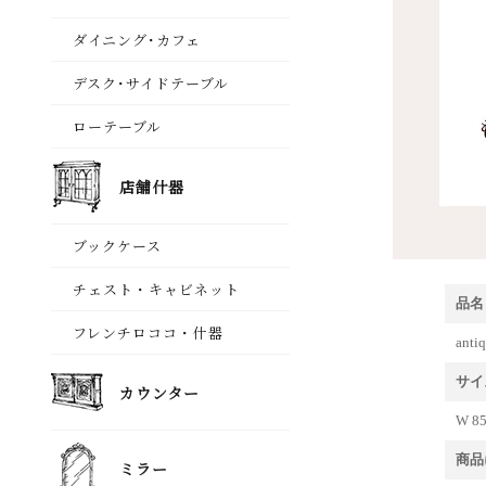
品名
an
サイ
W 85
商品