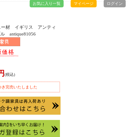
お気に入り一覧
マイページ
ログイン
ガニー材 イギリス アンティ
ntique81056
0円
(税込)
つき完売いたしました