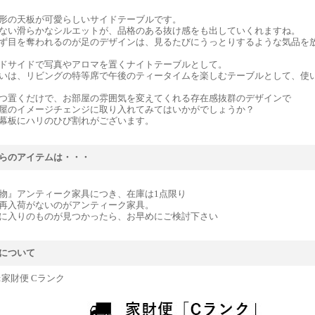
形の天板が可愛らしいサイドテーブルです。
ない滑らかなシルエットが、品格のある抜け感をも出していくれますね。
ず目を奪われるのが足のデザインは、見るたびにうっとりするような気品を
ドサイドで写真やアロマを置くナイトテーブルとして。
いは、リビングの特等席で午後のティータイムを楽しむテーブルとして、使
つ置くだけで、お部屋の雰囲気を変えてくれる存在感抜群のデザインで
屋のイメージチェンジに取り入れてみてはいかがでしょうか？
幕板にハリのひび割れがございます。
らのアイテムは・・・
物』アンティーク家具につき、在庫は1点限り
再入荷がないのがアンティーク家具。
に入りのものが見つかったら、お早めにご検討下さい
について
:家財便 Cランク