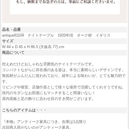
品名・品番
antique81109 ナイトテーブル 1920年頃 オーク材 イギリス
サイズ
W 44 x D 45 x H 86.5 (天板高 77) cm
商品について
控えめだけどおしゃれな雰囲気のナイトテーブルです。
コンパクトながらに存在感のある姿は、本当に素晴らしいデザインです。
無垢材がふんだんに使われており、経年による味わいが、とても魅力的で
す。
リビングや寝室、店舗什器として様々な場所で活躍してくれそうですね。
現代のモダンなお部屋にもマッチすること間違いなし！
扉内底板と足の飾りに合わせ目のすき間がございます。
こちらのアイテムは・・・
『本物』アンティーク家具につき、在庫は1点限り
次回再入荷がないのがアンティーク家具。