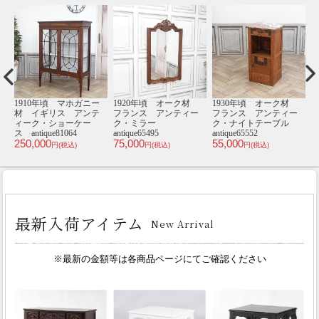
ー
1910年頃 マホガニー
1920年頃 オーク材
1930年頃 オーク材
1
テ
材 イギリス アンテ
フランス アンティー
フランス アンティー
ブ
ィーク・ショーケー
ク・ミラー
ク・ナイトテーブル
ス antique81064
antique65495
antique65552
an
250,000
75,000
55,000
1
円(税込)
円(税込)
円(税込)