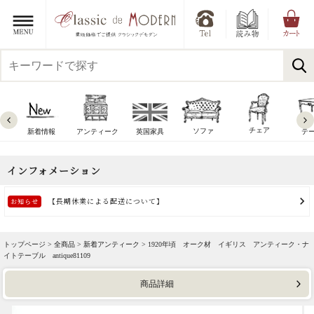
チェア
ソファ
新着情報
アンティーク
英国家具
テ
トップページ >
全商品
>
新着アンティーク
> 1920年頃 オーク材 イギリス アンティーク・ナ
イトテーブル antique81109
商品詳細