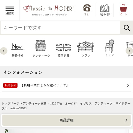
チェア
ソファ
新着情報
アンティーク
英国家具
テ
トップページ >
アンティーク家具
> 1920年頃 オーク材 イギリス アンティーク・サイドテー
ブル antique59603
商品詳細