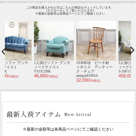
この商品を購入された方はこちらの商品もチェックしています。
(スクロールしてご覧いただけます)
※最新の金額等は各商品ページにてご確認ください
材
3人掛けソファ･アンテ
1930年頃 オーク材
カウチソファ･アンティ
2
ー
ィークテイスト 1011-
オランダ アンティー
ークテイスト
3-10F116B
ク・ダイニングテーブ
VKF281K
V
458,000
79,800
6
ル antique65344a
円(税込)
円(税込)
255,000
円(税込)