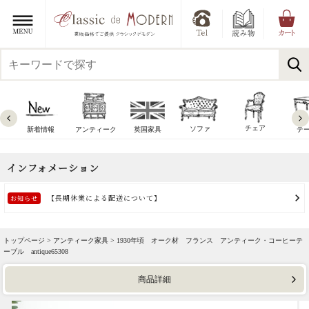
チェア
ソファ
新着情報
アンティーク
英国家具
テ
トップページ >
アンティーク家具
> 1930年頃 オーク材 フランス アンティーク・コーヒーテ
ーブル antique65308
商品詳細