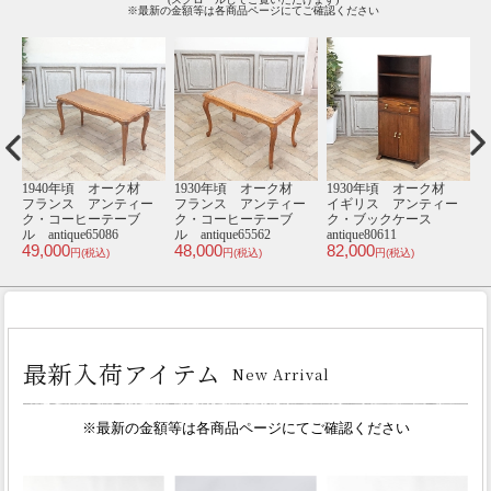
※最新の金額等は各商品ページにてご確認ください
材
1940年頃 オーク材
1930年頃 オーク材
1930年頃 オーク材
1
ー
フランス アンティー
フランス アンティー
イギリス アンティー
ク・コーヒーテーブ
ク・コーヒーテーブ
ク・ブックケース
ル antique65086
ル antique65562
antique80611
ル
49,000
48,000
82,000
5
円(税込)
円(税込)
円(税込)