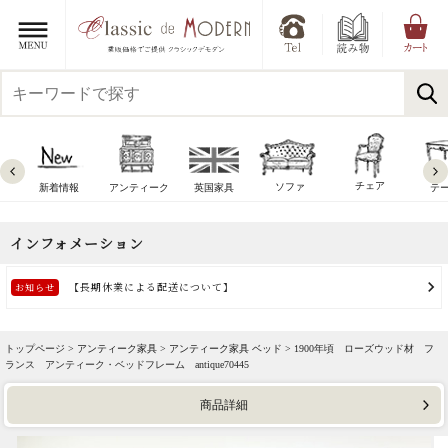
チェア
ソファ
新着情報
アンティーク
英国家具
テ
トップページ >
アンティーク家具
>
アンティーク家具 ベッド
> 1900年頃 ローズウッド材 フ
ランス アンティーク・ベッドフレーム antique70445
商品詳細