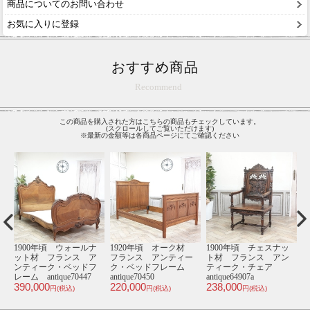
商品についてのお問い合わせ
お気に入りに登録
おすすめ商品
Recommend
この商品を購入された方はこちらの商品もチェックしています。
(スクロールしてご覧いただけます)
※最新の金額等は各商品ページにてご確認ください
材
1900年頃 ウォールナ
1920年頃 オーク材
1900年頃 チェスナッ
1
ー
ット材 フランス ア
フランス アンティー
ト材 フランス アン
ム
ンティーク・ベッドフ
ク・ベッドフレーム
ティーク・チェア
レーム antique70447
antique70450
antique64907a
ー
390,000
220,000
238,000
4
円(税込)
円(税込)
円(税込)