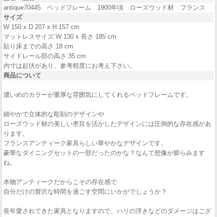
antique70445 ベッドフレーム 1900年頃 ローズウッド材 フランス
サイズ
W 150 x D 207 x H 157 cm
マットレスサイズ:W 130 x 長さ 185 cm
貼り床までの高さ:18 cm
サイドレール部の高さ:35 cm
内寸は起伏があり、参考程度にお考え下さい。
商品について
濃いめのカラーが重厚な雰囲気にしてくれるベッドフレームです。
細やかで立体的な彫刻のデザインや
ローズウッド材の美しい杢目を活かしたデザインには圧倒的な存在感があ
ります。
フランスアンティーク家具らしい華やかなデザインです。
豪華なダイニングセットの一部だったのかな？なんて想像が膨らみます
ね。
本物アンティークだからこその存在感で
自分だけの贅沢な時間を過ごす空間にいかがでしょうか？
長年愛されてきた家具となりますので、ハリの浮きなどのダメージはござ