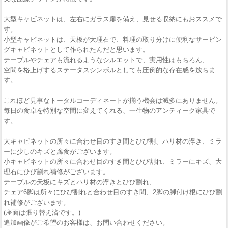
大型キャビネットは、左右にガラス扉を備え、見せる収納にもおススメで
す。
小型キャビネットは、天板が大理石で、料理の取り分けに便利なサービン
グキャビネットとして作られたんだと思います。
テーブルやチェアも流れるようなシルエットで、実用性はもちろん、
空間を格上げするステータスシンボルとしても圧倒的な存在感を放ちま
す。
これほど見事なトータルコーディネートが揃う機会は滅多にありません。
毎日の食卓を特別な空間に変えてくれる、一生物のアンティーク家具で
す。
大キャビネットの所々に合わせ目のすき間とひび割、ハリ材の浮き、ミラ
ーに少しのキズと腐食がございます。
小キャビネットの所々に合わせ目のすき間とひび割れ、ミラーにキズ、大
理石にひび割れ補修がございます。
テーブルの天板にキズとハリ材の浮きとひび割れ、
チェア6脚は所々にひび割れと合わせ目のすき間、2脚の脚付け根にひび割
れ補修がございます。
(座面は張り替え済です。)
追加画像がご希望のお客様は、お問い合わせください。