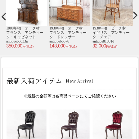
材
1880年頃 マホガニー
1930年頃 マホガニー
1920年頃 マホガニー
1
ー
材 イギリス アンテ
材 イギリス アンテ
材 イギリス アンテ
ィーク・キャビネッ
ィーク・サイドボー
ィーク・チェア
ト antique70253
ド antique58845
antique81036a
an
238,000
385,000
47,000
4
円(税込)
円(税込)
円(税込)