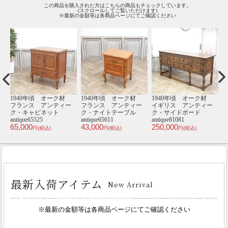
この商品を購入された方はこちらの商品もチェックしています。
(スクロールしてご覧いただけます)
※最新の金額等は各商品ページにてご確認ください
材
1940年頃 オーク材
1930年頃 オーク材
1930年頃 オーク材
1
ー
フランス アンティー
フランス アンティー
フランス アンティー
ク・キャビネット
ク・キャビネット
ク・チェスト
antique65554
antique65632
antique65493
an
67,000
135,000
59,000
1
円(税込)
円(税込)
円(税込)