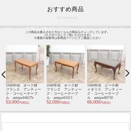
おすすめ商品
Recommend
この商品を購入された方はこちらの商品もチェックしています。
(スクロールしてご覧いただけます)
※最新の金額等は各商品ページにてご確認ください
材
1930年頃 ビーチ材
1930年頃 オーク材
1930年頃 オーク材
1
ー
イギリス アンティー
フランス アンティー
フランス アンティー
ク・チェア
ク・コーヒーテーブ
ク・ドレッサー
antique81001d
ル antique65465
antique65576
an
32,000
52,000
148,000
4
円(税込)
円(税込)
円(税込)