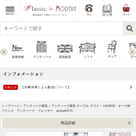
チェア
ソファ
新着情報
アンティーク
英国家具
テ
トップページ >
アンティーク家具
>
アンティーク家具 テーブル･デスク
> 1930年頃 オーク材
フランス アンティーク・ドレッサー antique65576
商品詳細