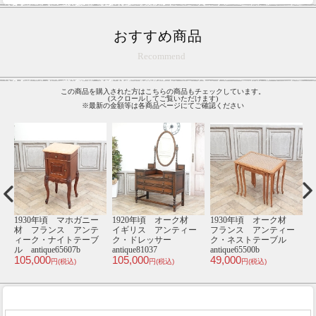
おすすめ商品
Recommend
この商品を購入された方はこちらの商品もチェックしています。
(スクロールしてご覧いただけます)
※最新の金額等は各商品ページにてご確認ください
材
1920年頃 オーク材
1930年頃 オーク材
1920年頃 オーク材
1
ー
フランス アンティー
フランス アンティー
フランス アンティー
ル
ク・サイドテーブル
ク・ナイトテーブル
ク・ナイトテーブル
antique64664
antique65552
antique65524a
an
75,000
55,000
55,000
5
円(税込)
円(税込)
円(税込)