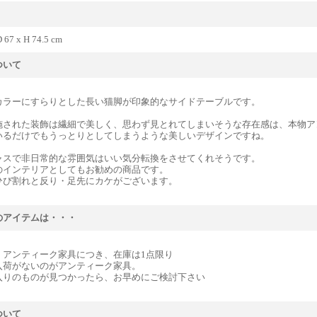
 67 x H 74.5 cm
ついて
カラーにすらりとした長い猫脚が印象的なサイドテーブルです。
施された装飾は繊細で美しく、思わず見とれてしまいそうな存在感は、本物ア
いるだけでもうっとりとしてしまうような美しいデザインですね。
ャスで非日常的な雰囲気はいい気分転換をさせてくれそうです。
のインテリアとしてもお勧めの商品です。
ひび割れと反り・足先にカケがございます。
のアイテムは・・・
』アンティーク家具につき、在庫は1点限り
入荷がないのがアンティーク家具。
入りのものが見つかったら、お早めにご検討下さい
ついて