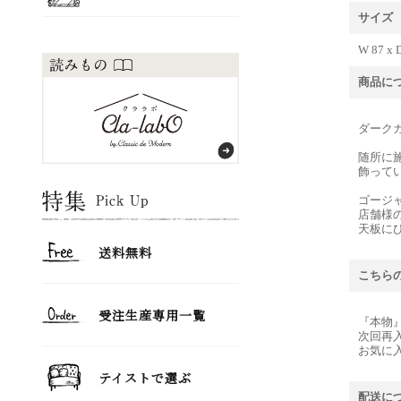
サイズ
W 87 x D
商品に
ダーク
随所に
飾って
ゴージ
店舗様
天板に
こちら
『本物
次回再
お気に
配送に