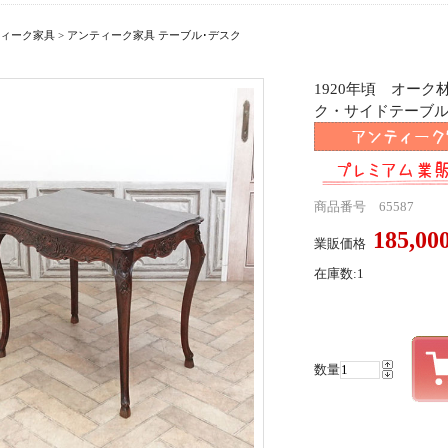
ィーク家具
>
アンティーク家具 テーブル･デスク
1920年頃 オー
ク・サイドテーブル an
商品番号 65587
185,0
業販価格
在庫数:1
数量