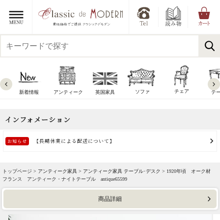
チェア
ソファ
新着情報
アンティーク
英国家具
テ
トップページ >
アンティーク家具
>
アンティーク家具 テーブル･デスク
> 1920年頃 オーク材
フランス アンティーク・ナイトテーブル antique65599
商品詳細