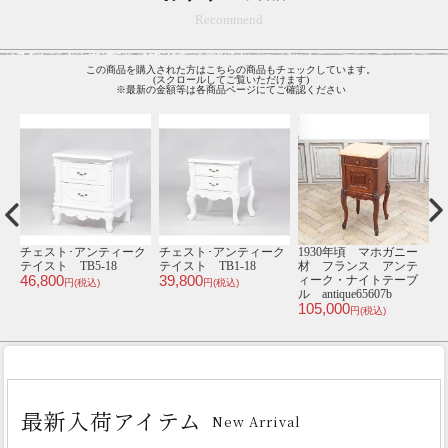
Recommend
この商品を購入された方はこちらの商品もチェックしています。
(スクロールしてご覧いただけます)
※最新の金額等は各商品ページにてご確認ください
ク
チェスト･アンティーク
チェスト･アンティーク
1930年頃 マホガニー
1
テイスト TB5-18
テイスト TB1-18
材 フランス アンテ
46,800
39,800
ィーク・ナイトテーブ
円(税込)
円(税込)
ル antique65607b
an
105,000
2
円(税込)