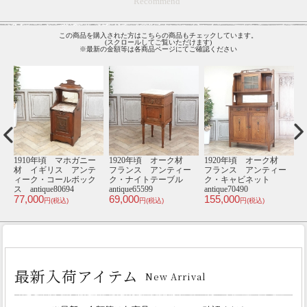
Recommend
この商品を購入された方はこちらの商品もチェックしています。
(スクロールしてご覧いただけます)
※最新の金額等は各商品ページにてご確認ください
材
1910年頃 マホガニー
1920年頃 オーク材
1920年頃 オーク材
1
ー
材 イギリス アンテ
フランス アンティー
フランス アンティー
ィーク・コールボック
ク・ナイトテーブル
ク・キャビネット
ス antique80694
antique65599
antique70490
ル
77,000
69,000
155,000
6
円(税込)
円(税込)
円(税込)