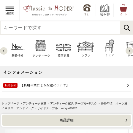
チェア
ソファ
新着情報
アンティーク
英国家具
テ
トップページ >
アンティーク家具
>
アンティーク家具 テーブル･デスク
> 1930年頃 オーク材
イギリス アンティーク・サイドテーブル antique80082
商品詳細