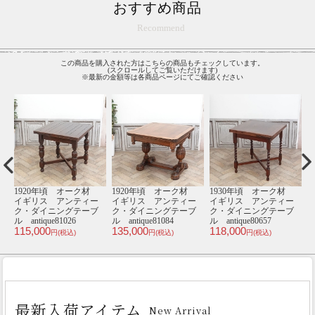
おすすめ商品
Recommend
この商品を購入された方はこちらの商品もチェックしています。
(スクロールしてご覧いただけます)
※最新の金額等は各商品ページにてご確認ください
材
1940年頃 オーク材
1910年頃 マホガニー
1910年頃 オーク材
ー
オランダ アンティー
材 イギリス アンテ
イギリス アンティー
ィ
ブ
ク・ダイニングテーブ
ィーク・チェア
ク・ダイニングテーブ
1
3
ル antique65514
antique80796
ル antique80872
188,000
55,000
350,000
円(税込)
円(税込)
円(税込)