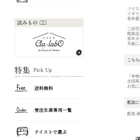
ツイス
イギリ
長年愛
ご自宅
既製品
長年大
天板に
こちら
『本物
次回再
お気に
配送に
配送: