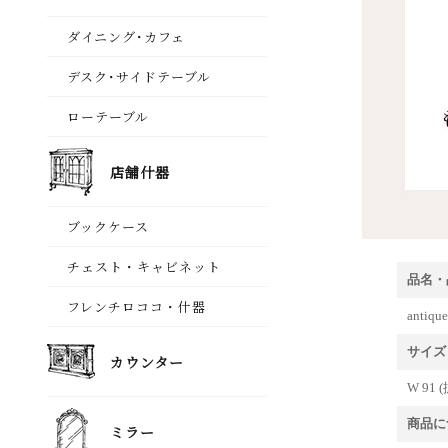
品名・
ant
サイズ
W 91 (
商品に