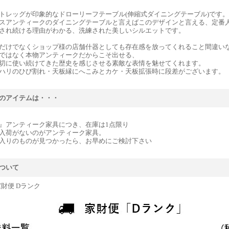
トレッグが印象的なドローリーフテーブル(伸縮式ダイニングテーブル)です。
スアンティークのダイニングテーブルと言えばこのデザインと言える、定番
され続ける理由がわかる、洗練された美しいシルエットです。
だけでなくショップ様の店舗什器としても存在感を放ってくれること間違い
ではなく本物アンティークだからこそ出せる、
切に使い続けてきた歴史を感じさせる素敵な表情を魅せてくれます。
ハリのひび割れ・天板縁にへこみとカケ・天板拡張時に段差がございます。
のアイテムは・・・
』アンティーク家具につき、在庫は1点限り
入荷がないのがアンティーク家具。
入りのものが見つかったら、お早めにご検討下さい
ついて
家財便 Dランク