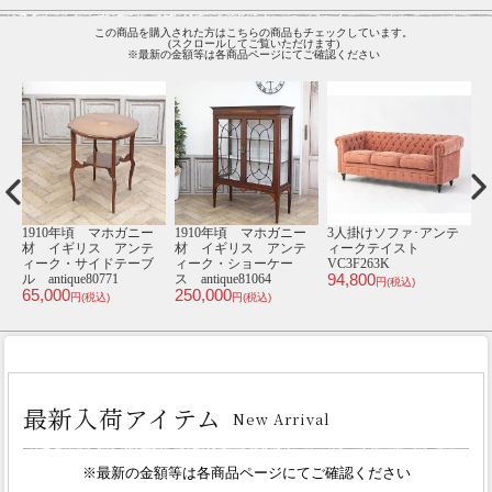
この商品を購入された方はこちらの商品もチェックしています。
(スクロールしてご覧いただけます)
※最新の金額等は各商品ページにてご確認ください
テ
1人掛けソファ･アンテ
チェスト･アンティーク
シングルチェア･アンテ
1
ィークテイスト
テイスト TB1-8
ィークテイスト E6200-
39,800
VL1F279K
18F279B
V
円(税込)
48,800
34,800
4
円(税込)
円(税込)