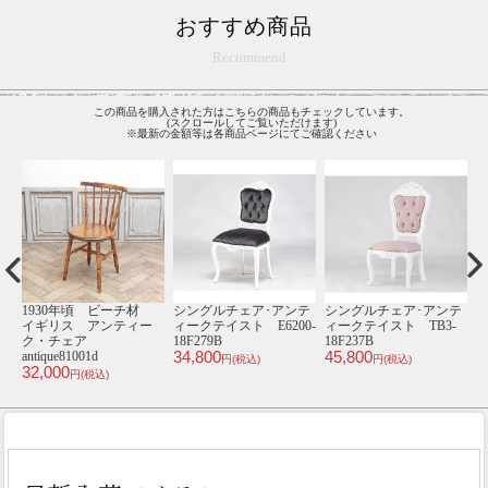
おすすめ商品
Recommend
この商品を購入された方はこちらの商品もチェックしています。
(スクロールしてご覧いただけます)
※最新の金額等は各商品ページにてご確認ください
ルチェア･アンテ
シングルチェア･アンテ
シングルチェア･アンテ
1人掛けソフ
テイスト E6200-
ィークテイスト TB3-
ィークテイスト TB3-
ィークテ
9B
18F237B
10P58B
VL1F84K
00
45,800
49,800
48,800
円(税込)
円(税込)
円(税込)
円(税