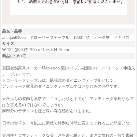
品名・品番
antique81065 ドローリーフテーブル 1930年頃 オーク材 イギリス
サイズ
W 122 (拡張時 198) x D 76 x H 75 cm
商品について
英国老舗家具メーカーMaple&co.製(メイプル社製)のドローリーフ（伸縮式
テーブル）です。
ドローリーフテーブルは、拡張式のダイニングテーブルとして、
アンティーク家具のダイニングテーブルではおなじみのお品です。
天板ふちの装飾も素敵で、こうしたひと手間が、アンティーク家具ならで
はと言えるのではないでしょうか。
脚部分のデザインもほど良い存在感がありますね。
日常の食卓を、今以上に素敵で特別な時間に変えてくれること間違いな
し！
実用性とロマンティックな美しさを兼ね備えた、まさに憧れの一台で素敵