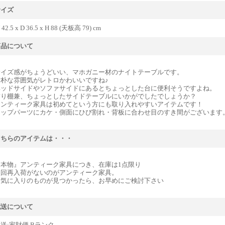
サイズ
 42.5 x D 36.5 x H 88 (天板高 79) cm
商品について
サイズ感がちょうどいい、マホガニー材のナイトテーブルです。
素朴な雰囲気がレトロかわいいですね♪
ベッドサイドやソファサイドにあるとちょっとした台に便利そうですよね。
飾り棚兼、ちょっとしたサイドテーブルにいかがでしたでしょうか？
アンティーク家具は初めてという方にも取り入れやすいアイテムです！
トップパーツにカケ・側面にひび割れ・背板に合わせ目のすき間がございます
こちらのアイテムは・・・
『本物』アンティーク家具につき、在庫は1点限り
次回再入荷がないのがアンティーク家具。
お気に入りのものが見つかったら、お早めにご検討下さい
配送について
送:家財便 Bランク