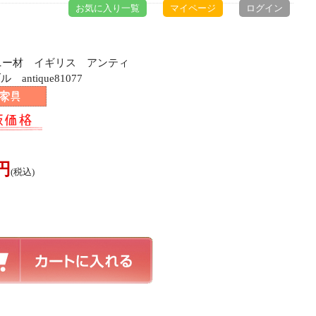
お気に入り一覧
マイページ
ログイン
ガニー材 イギリス アンティ
ntique81077
0円
(税込)