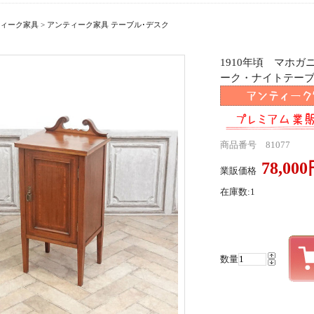
ィーク家具
>
アンティーク家具 テーブル･デスク
1910年頃 マホ
ーク・ナイトテーブル a
商品番号 81077
78,00
業販価格
在庫数:1
数量