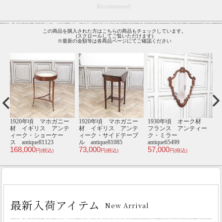
Recommend
この商品を購入された方はこちらの商品もチェックしています。
(スクロールしてご覧いただけます)
※最新の金額等は各商品ページにてご確認ください
ー
1920年頃 マホガニー
1920年頃 マホガニー
1930年頃 オーク材
1
テ
材 イギリス アンテ
材 イギリス アンテ
フランス アンティー
ブ
ィーク・ショーケー
ィーク・サイドテーブ
ク・ミラー
ス antique81123
ル antique81085
antique65499
ス
168,000
73,000
57,000
1
円(税込)
円(税込)
円(税込)