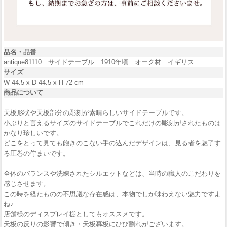
品名・品番
antique81110 サイドテーブル 1910年頃 オーク材 イギリス
サイズ
W 44.5 x D 44.5 x H 72 cm
商品について
天板形状や天板部分の彫刻が素晴らしいサイドテーブルです。
小ぶりと言えるサイズのサイドテーブルでこれだけの彫刻がされたものは
かなり珍しいです。
どこをとって見ても飽きのこない手の込んだデザインは、見る者を魅了す
る圧巻の佇まいです。
全体のバランスや洗練されたシルエットなどは、当時の職人のこだわりを
感じさせます。
この時を経たものの不思議な存在感は、本物でしか味わえない魅力ですよ
ね♪
店舗様のディスプレイ棚としてもオススメです。
天板の反りの影響で傾き・天板幕板にひび割れがございます。