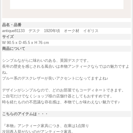
品名・品番
antique81133 デスク 1920年頃 オーク材 イギリス
サイズ
W 90.5 x D 45.5 x H 76 cm
商品について
シンプルながらに味わいのある、英国デスクです。
長年の歴史を感じされる風合いは本物アンティークならではの魅力ですよ
ね。
ブルー系のデスクレザーが良いアクセントになってますよね♪
デザインがシンプルなので、どのお部屋でもコーディネートできます。
ご自宅だけでなくショップ様の店舗什器としてもおすすめです。
時を経たものの不思議な存在感は、本物でしか味わえない魅力です♪
こちらのアイテムは・・・
『本物』アンティーク家具につき、在庫は1点限り
次回再入荷がないのがアンティーク家具。