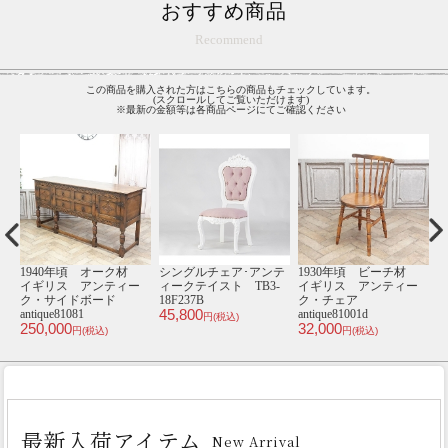
おすすめ商品
Recommend
この商品を購入された方はこちらの商品もチェックしています。
(スクロールしてご覧いただけます)
※最新の金額等は各商品ページにてご確認ください
0年頃 ビーチ材
1900年頃 マホガニー
1920年頃 マホガニー
1940年頃 
ス アンティー
材 イギリス アンテ
材 イギリス アンテ
ダ アンテ
チェア
ィーク・チェア
ィーク・チェア
ミイレ antiq
20,000
e81001d
antique81079
antique81036a
円(税
00
95,000
47,000
円(税込)
円(税込)
円(税込)