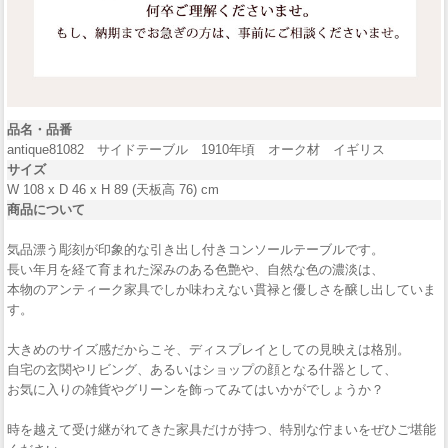
品名・品番
antique81082 サイドテーブル 1910年頃 オーク材 イギリス
サイズ
W 108 x D 46 x H 89 (天板高 76) cm
商品について
気品漂う彫刻が印象的な引き出し付きコンソールテーブルです。
長い年月を経て育まれた深みのある色艶や、自然な色の濃淡は、
本物のアンティーク家具でしか味わえない貫禄と優しさを醸し出していま
す。
大きめのサイズ感だからこそ、ディスプレイとしての見映えは格別。
自宅の玄関やリビング、あるいはショップの顔となる什器として、
お気に入りの雑貨やグリーンを飾ってみてはいかがでしょうか？
時を越えて受け継がれてきた家具だけが持つ、特別な佇まいをぜひご堪能