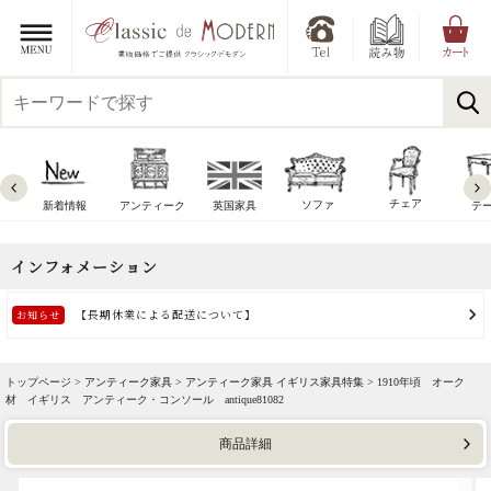
チェア
ソファ
新着情報
アンティーク
英国家具
テ
トップページ >
アンティーク家具
>
アンティーク家具 イギリス家具特集
> 1910年頃 オーク
材 イギリス アンティーク・コンソール antique81082
商品詳細