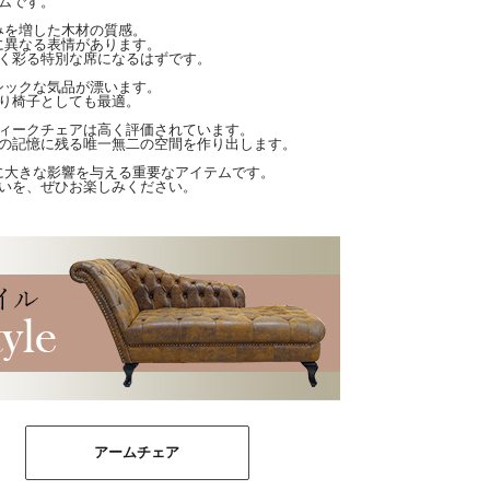
ムです。
みを増した木材の質感。
に異なる表情があります。
く彩る特別な席になるはずです。
シックな気品が漂います。
り椅子としても最適。
ィークチェアは高く評価されています。
の記憶に残る唯一無二の空間を作り出します。
に大きな影響を与える重要なアイテムです。
いを、ぜひお楽しみください。
アームチェア