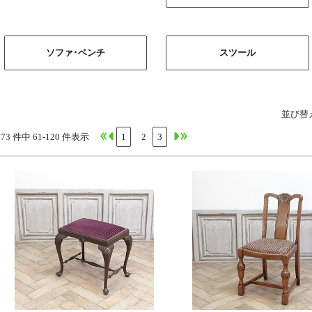
ソファ･ベンチ
スツール
並び替
173 件中 61-120 件表示
1
2
3