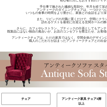
初心者の方にもおすすめのアイテ
手仕事で施された繊細な彫刻や、年月を経て深
アンティークのダイニングチェアは、一つひとつ
いつもの食事の時間をより豊かに、家族との会話をより深
また、リビングの片隅に置くだけで、空間にクラ
訪れるゲストを最初に出迎える玄関ホールの飾
さらに、カフェやレストラン、ブティックの什器としてもアンテ
既製品にはない独自の風合いが、お店のコンセプトを際立たせ、お客様
アンティークチェアは、ただの家具ではなく、空間全体のデザイン
職人のこだわりが詰まったアンティークチェアとの出会
チェア
アンティーク家具 チェア4脚
以上