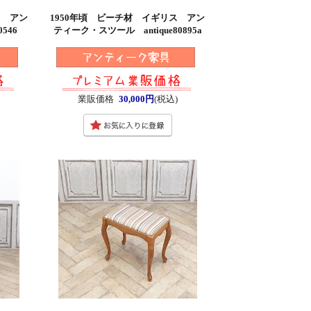
ス アン
1950年頃 ビーチ材 イギリス アン
546
ティーク・スツール antique80895a
)
業販価格
30,000円
(税込)