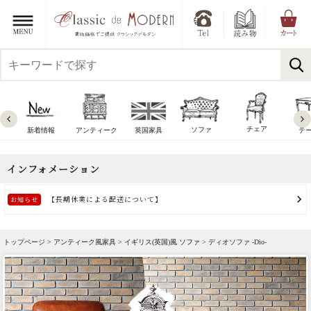
チェア
ソファ
新着情報
アンティーク
英国家具
テ
トップページ >
アンティーク風家具
>
イギリス(英国)風 ソファ
> ディオソファ -Dio-