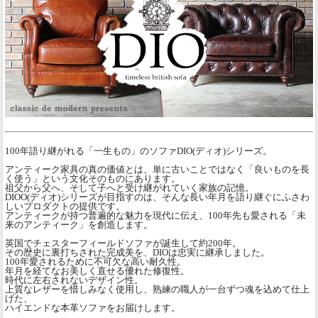
100年語り継がれる「一生もの」のソファDIO(ディオ)シリーズ。
アンティーク家具の真の価値とは、単に古いことではなく「良いものを長
く使う」という文化そのものにあります。
祖父から父へ、そして子へと受け継がれていく家族の記憶。
DIOO(ディオ)シリーズが目指すのは、そんな長い年月を語り継ぐにふさわ
しいプロダクトの提供です。
アンティークが持つ普遍的な魅力を現代に伝え、100年先も愛される「未
来のアンティーク」を創造します。
英国でチェスターフィールドソファが誕生して約200年。
その歴史に裏打ちされた完成美を、DIOは忠実に継承しました。
100年愛されるために不可欠な高い耐久性。
年月を経てなお美しく直せる優れた修復性。
時代に左右されないデザイン性。
上質なレザーを惜しみなく使用し、熟練の職人が一台ずつ魂を込めて仕上
げた、
ハイエンドな本革ソファをお届けします。