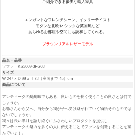
ご紹介できる優美な輸入家具
エレガントなフレンチシーン、イタリーテイスト
モダンな北欧や シックな英国風など
あらゆるお部屋や空間にも調和してくれる。
ブラウンリアルレザーモデル
品名・品番
ソファ KS3009-3FG03
サイズ
W 247 x D 99 x H 73（座面まで 45）cm
商品について
アンティークの醍醐味でもある、良いものを長く使うことの良さとは何で
しょうか。
お爺さんから父へ、自分から我が子へ受け継がれていく物語そのものでは
ないでしょうか。
我々は長い年月を語り継ぐにふさわしいプロダクトを提供し、
アンティークの魅力を多くの人に伝えることでファンを創造することを望
んでいます。