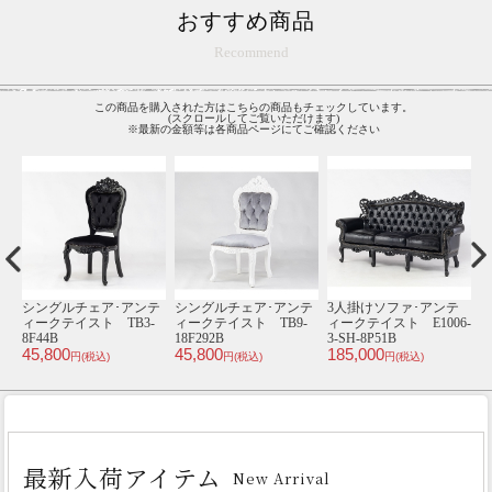
おすすめ商品
Recommend
この商品を購入された方はこちらの商品もチェックしています。
(スクロールしてご覧いただけます)
※最新の金額等は各商品ページにてご確認ください
テ
シングルチェア･アンテ
シングルチェア･アンテ
3人掛けソファ･アンテ
3
ィークテイスト TB3-
ィークテイスト TB9-
ィークテイスト E1006-
8F44B
18F292B
3-SH-8P51B
V
45,800
45,800
185,000
9
円(税込)
円(税込)
円(税込)