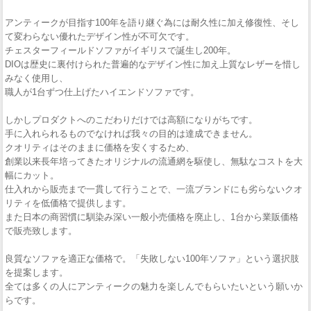
アンティークが目指す100年を語り継ぐ為には耐久性に加え修復性、そし
て変わらない優れたデザイン性が不可欠です。
チェスターフィールドソファがイギリスで誕生し200年。
DIOは歴史に裏付けられた普遍的なデザイン性に加え上質なレザーを惜し
みなく使用し、
職人が1台ずつ仕上げたハイエンドソファです。
しかしプロダクトへのこだわりだけでは高額になりがちです。
手に入れられるものでなければ我々の目的は達成できません。
クオリティはそのままに価格を安くするため、
創業以来長年培ってきたオリジナルの流通網を駆使し、無駄なコストを大
幅にカット。
仕入れから販売まで一貫して行うことで、一流ブランドにも劣らないクオ
リティを低価格で提供します。
また日本の商習慣に馴染み深い一般小売価格を廃止し、1台から業販価格
で販売致します。
良質なソファを適正な価格で。「失敗しない100年ソファ」という選択肢
を提案します。
全ては多くの人にアンティークの魅力を楽しんでもらいたいという願いか
らです。