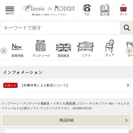
チェア
ソファ
新着情報
アンティーク
英国家具
テ
トップページ >
アンティーク風家具
>
イギリス(英国)風 ソファ
>
ディオソファ -Dio-
> チェスタ
ーフィールド3人掛けソファ･アンティークテイスト KS3009-3FG03
商品詳細