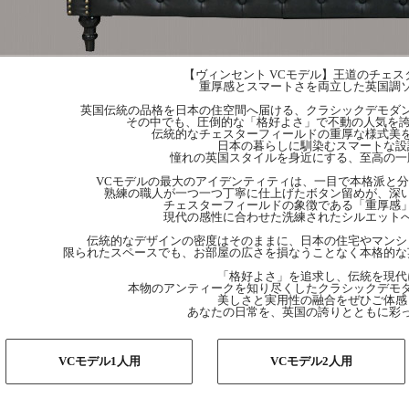
【ヴィンセント VCモデル】王道のチェ
重厚感とスマートさを両立した英国調
英国伝統の品格を日本の住空間へ届ける、クラシックデモダ
その中でも、圧倒的な「格好よさ」で不動の人気を誇
伝統的なチェスターフィールドの重厚な様式美
日本の暮らしに馴染むスマートな設
憧れの英国スタイルを身近にする、至高の一
VCモデルの最大のアイデンティティは、一目で本格派と
熟練の職人が一つ一つ丁寧に仕上げたボタン留めが、深
チェスターフィールドの象徴である「重厚感
現代の感性に合わせた洗練されたシルエット
伝統的なデザインの密度はそのままに、日本の住宅やマンシ
限られたスペースでも、お部屋の広さを損なうことなく本格的な
「格好よさ」を追求し、伝統を現代
本物のアンティークを知り尽くしたクラシックデモ
美しさと実用性の融合をぜひご体感
あなたの日常を、英国の誇りとともに彩
VCモデル1人用
VCモデル2人用