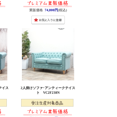
)
業販価格
74,800円
(税込)
テイス
2人掛けソファ･アンティークテイス
ト VC2F238N