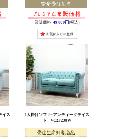
)
業販価格
49,800円
(税込)
テイス
2人掛けソファ･アンティークテイス
ト VC2F238W