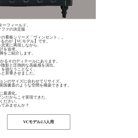
スターフィールド。
ソファの決定版
ンの看板シリーズ「ヴィンセント」。
るのが【VCモデル】です。
を忠実に再現しながら、
計を追求。
脚をご紹介します。
分かるそのディテールにあります。
い陰影と圧倒的な高級感を演出。
」を損なうことなく、
へと昇華させました。
ョンのサイズに合わせてリサイズ。
英国書斎のような空間を構築できます。
に最適化。
ダンだからこそ実現できた、
ください。
ってみませんか？
VCモデル2.5人用