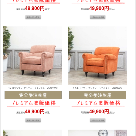
49,900円
49,900円
業販価格
(税込)
業販価格
(税込)
1人掛けソファ･アンティークテイスト VN1F263K
1人掛けソファ･アンティークテイスト VN1F262K
49,900円
49,900円
業販価格
(税込)
業販価格
(税込)