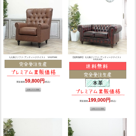
1人掛けソファ･アンティークテイスト VH1P94K
【送料無料】 2人掛けソファ･アンティークテイスト
VX2L914
59,800円
業販価格
(税込)
199,000円
業販価格
(税込)