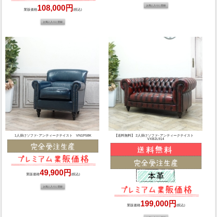
108,000円
業販価格
(税込)
1人掛けソファ･アンティークテイスト VN1P58K
【送料無料】 2人掛けソファ･アンティークテイスト
VXB2L914
49,900円
業販価格
(税込)
199,000円
業販価格
(税込)