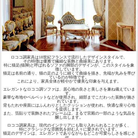
ロココ調家具は18世紀フランスで流行したデザインスタイルで、
その特徴は優雅で繊細な装飾と曲線美にあります。
特に猫足(猫脚)と呼ばれるソファの脚部のデザインが、このスタイルを象
徴しています。
猫足は名前の通り、猫の足のように細くて曲線を描き、先端が丸みを帯び
ているのが特徴です。
これにより、家具全体が軽やかで優美な印象を与えます。
エレガントなロココ調ソファは、居心地の良さと美しさを兼ね備えていま
す。
豪華な布地やベルベットなどが使用され、細部までこだわった装飾が施さ
れています。
背もたれや座面にはふんわりとしたクッションが使われ、快適な座り心地
を提供します。
また、箔貼りで装飾されたフレームは、まるで宮殿の一部のような気品を
醸し出します。
ロココ調家具は、現代のインテリアにも取り入れられることが多く、
特にクラシックな雰囲気を好む人々に愛されています。
猫足のデザインは、エレガントでありながらもどこか可愛らしさを感じさ
せ、