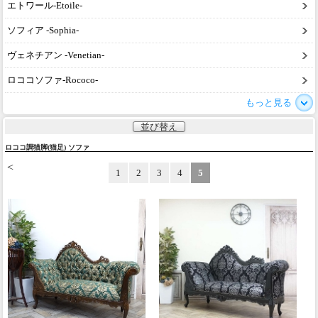
エトワール-Etoile-
ソフィア -Sophia-
ヴェネチアン -Venetian-
ロココソファ-Rococo-
もっと見る
並び替え
ロココ調猫脚(猫足) ソファ
<
1
2
3
4
5