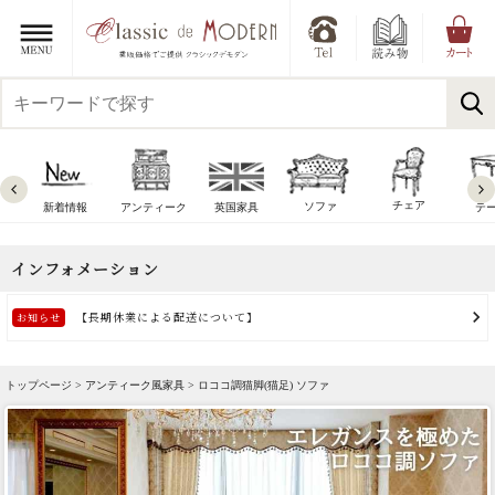
チェア
ソファ
新着情報
アンティーク
英国家具
テ
トップページ >
アンティーク風家具
> ロココ調猫脚(猫足) ソファ