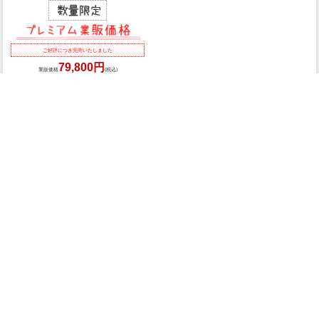
ご好評につき完売いたしました
79,800円
業販価格
(税込)
<
1
2
3
4
5
商品検索
マイページ
カート
ログイン
メルマガ申込/停止
特定商取引法に基づく表示
送料とお支払い方法について
個人情報の取扱いについて