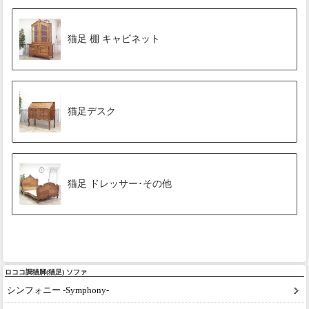
猫足 棚 キャビネット
猫足デスク
猫足 ドレッサー･その他
ロココ調猫脚(猫足) ソファ
シンフォニー -Symphony-