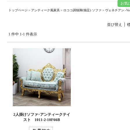
お気
トップページ
>
アンティーク風家具
>
ロココ調猫脚(猫足) ソファ
>
ヴェネチアン -Vene
並び替え
1 件中 1-1 件表示
2人掛けソファ･アンティークテイ
スト 1011-2-10F66B