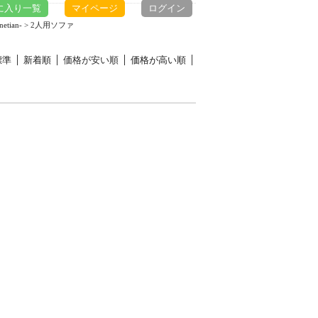
に入り一覧
マイページ
ログイン
tian-
> 2人用ソファ
標準
新着順
価格が安い順
価格が高い順