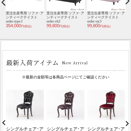
ア
チェスターフィールド3
【送料無料】 3人掛けソ
シングルチェア･アンテ
受
ト
人掛けソファ･アンティ
ファ･アンティークテイ
ィークテイスト E6200-
ークテイスト KS3009-
スト NM3F280K
18F279B
or
108,000
34,800
2
3FG03
円(税込)
円(税込)
341,000
円(税込)