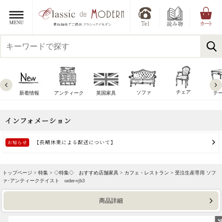
チェア
ソファ
新着情報
アンティーク
英国家具
テ
トップページ >
特集
>
◇特集◇ おすすめ店舗家具
>
カフェ・レストラン
> 受注生産専用 ソフ
ァ･アンティークテイスト order-vjb3
商品詳細