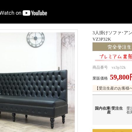
3人掛けソファ･
VZ3P32K
商品番号 vz3p32k
59,80
業販価格
【受注生産のお客様
国内在庫/受注生
受
産
在庫