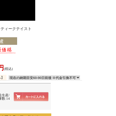
アンティークテイスト
0円
(税込)
へ】
注生産/
数:14