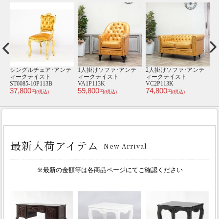
テ
3人掛けソファ･アンテ
1人掛けソファ･アンテ
2人掛けソファ･アンテ
1
ィークテイスト
ィークテイスト
ィークテイスト
VC3P113K
VC1P113K
VL2P113K
V
94,800
49,800
73,800
4
円(税込)
円(税込)
円(税込)