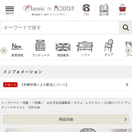
チェア
ソファ
新着情報
アンティーク
英国家具
テ
トップページ >
特集
>
◇特集◇ おすすめ店舗家具
>
カフェ・レストラン
> 2人掛けソファ･アン
ティークテイスト VZP113K
商品詳細