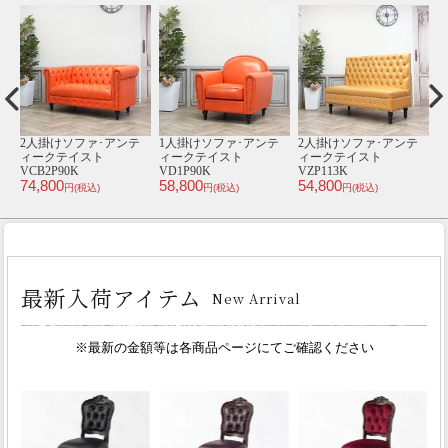
テ
2人掛けソファ･アンテ
2人掛けソファ･アンテ
1人掛けソファ･アンテ
3
ィークテイスト
ィークテイスト
ィークテイスト
VZP112K
VZP94K
VL1P90K
V
54,800
54,800
48,800
9
円(税込)
円(税込)
円(税込)