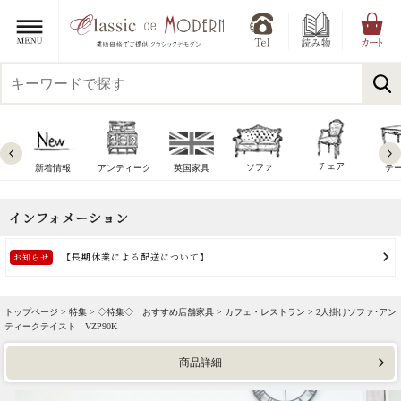
チェア
ソファ
新着情報
アンティーク
英国家具
テ
トップページ >
特集
>
◇特集◇ おすすめ店舗家具
>
カフェ・レストラン
> 2人掛けソファ･アン
ティークテイスト VZP90K
商品詳細