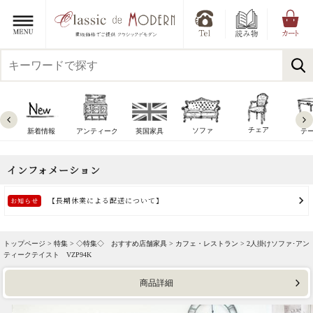
チェア
ソファ
新着情報
アンティーク
英国家具
テ
トップページ >
特集
>
◇特集◇ おすすめ店舗家具
>
カフェ・レストラン
> 2人掛けソファ･アン
ティークテイスト VZP94K
商品詳細