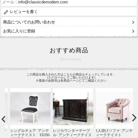
メール：
info@classicdemodern.com
レビューを書く
商品についてのお問い合わせ
お気に入りに登録
おすすめ商品
Recommend
この商品を購入された方はこちらの商品もチェックしています。
(スクロールしてご覧いただけます)
※最新の金額等は各商品ページにてご確認ください
テ
シングルチェア･アンテ
レジカウンターテーブ
1人掛けソファ･アンテ
受
-
ィークテイスト E6200-
ル･アンティークテイス
ィークテイスト