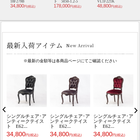
18F279B
ト 5050-1.2-5
VL1F221K
or
34,800
178,000
48,800
6
円(税込)
円(税込)
円(税込)