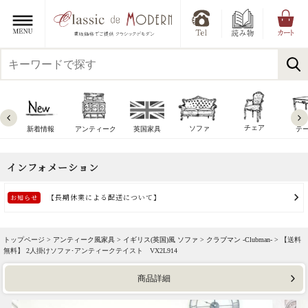
チェア
ソファ
新着情報
アンティーク
英国家具
テ
トップページ >
アンティーク風家具
>
イギリス(英国)風 ソファ
>
クラブマン -Clubman-
> 【送料
無料】 2人掛けソファ･アンティークテイスト VX2L914
商品詳細