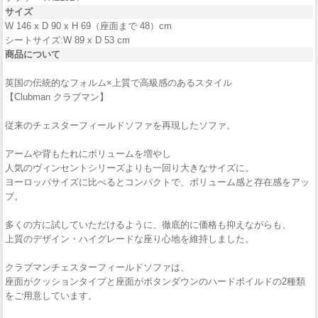
サイズ
W 146 x D 90 x H 69（座面まで 48）cm
シートサイズ:W 89 x D 53 cm
商品について
英国の伝統的なフォルム×上質で高級感のあるスタイル
【Clubman クラブマン】
従来のチェスターフィールドソファを再現したソファ。
アームや背もたれにボリュームを増やし
人気のヴィンセントシリーズよりも一回り大きなサイズに。
ヨーロッパサイズに比べるとコンパクトで、ボリューム感と存在感をアッ
プ。
多くの方に試していただけるように、徹底的に価格も抑えながらも、
上質のデザイン・ハイグレードな座り心地を維持しました。
クラブマンチェスターフィールドソファは、
座面がクッションタイプと座面がボタンダウンのハードボイルドの2種類
をご用意しています。