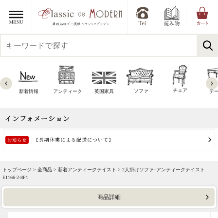
チェア
ソファ
新着情報
アンティーク
英国家具
テ
トップページ >
全商品
>
新着アンティークテイスト
> 2人掛けソファ･アンティークテイスト
E1166-2-8F1
商品詳細