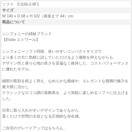
ソファ E1166-2-8F1
サイズ
W 140 x D 68 x H 102（座面まで 44）cm
商品について
シンフォニーの姉妹ブランド
【Etoile エトワール】
シンフォニーソファ同様、使いやすいコンパクトサイズで
より多くの方に気軽に試していただけるよう価格を抑えながらも、
デザイン性と座り心地の良さを妥協なく維持した、コストパフォーマンス
に優れたモデル。
細部の彫刻を程よく抑え、なめらかな曲線や、エレガントな猫脚の魅力を
最大限に活かし
クラシックなロココ調の装飾美を、より気軽に楽しめるソファに仕上げま
した。
日常に取り入れやすいデザインでありながら、
置くだけで空間の主役となる圧倒的な存在感。
ご自宅のグレードアップはもちろん、