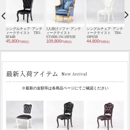
テ
シングルチェア･アンテ
2人掛けソファ･アンテ
3人掛けソファ･アンテ
-
ィークテイスト TB9-
ィークテイスト
ィークテイスト
ィ
18F292B
ST6082-2-10F2
VL3F84K
1
45,800
138,000
93,800
4
円(税込)
円(税込)
円(税込)